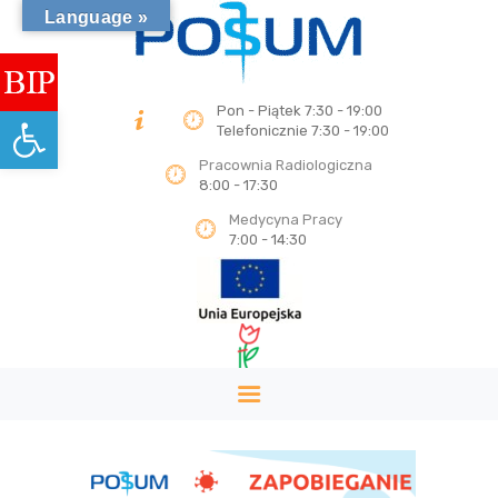
Language »
Otwórz pasek narzędzi
Pon - Piątek 7:30 - 19:00
Telefonicznie 7:30 - 19:00
STRONA GŁÓWNA
Pracownia Radiologiczna
8:00 - 17:30
DLA PACJENTA
Medycyna Pracy
CENNIK
7:00 - 14:30
USŁUGI KOMERCYJNE
O NAS
KONTAKT
Search